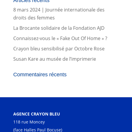
Articles récents
8 mars 2024 | Journée internationale des
droits des femmes
La Brocante solidaire de la Fondation AJD
Connaissez-vous le « Fake Out Of Home » ?
Crayon bleu sensibilisé par Octobre Rose
Susan Kare au musée de l’imprimerie
Commentaires récents
AGENCE CRAYON BLEU
118 rue Moncey
(face Halles Paul Bocuse)