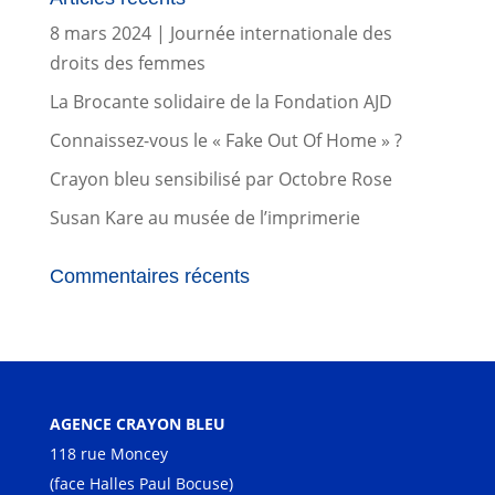
8 mars 2024 | Journée internationale des
droits des femmes
La Brocante solidaire de la Fondation AJD
Connaissez-vous le « Fake Out Of Home » ?
Crayon bleu sensibilisé par Octobre Rose
Susan Kare au musée de l’imprimerie
Commentaires récents
AGENCE CRAYON BLEU
118 rue Moncey
(face Halles Paul Bocuse)