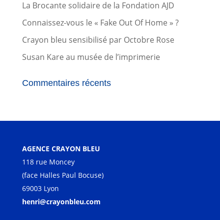
La Brocante solidaire de la Fondation AJD
Connaissez-vous le « Fake Out Of Home » ?
Crayon bleu sensibilisé par Octobre Rose
Susan Kare au musée de l’imprimerie
Commentaires récents
AGENCE CRAYON BLEU
118 rue Moncey
(face Halles Paul Bocuse)
69003 Lyon
henri@crayonbleu.com