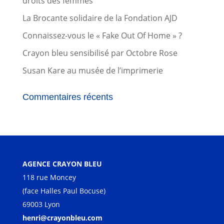
droits des femmes
La Brocante solidaire de la Fondation AJD
Connaissez-vous le « Fake Out Of Home » ?
Crayon bleu sensibilisé par Octobre Rose
Susan Kare au musée de l’imprimerie
Commentaires récents
AGENCE CRAYON BLEU
118 rue Moncey
(face Halles Paul Bocuse)
69003 Lyon
henri@crayonbleu.com