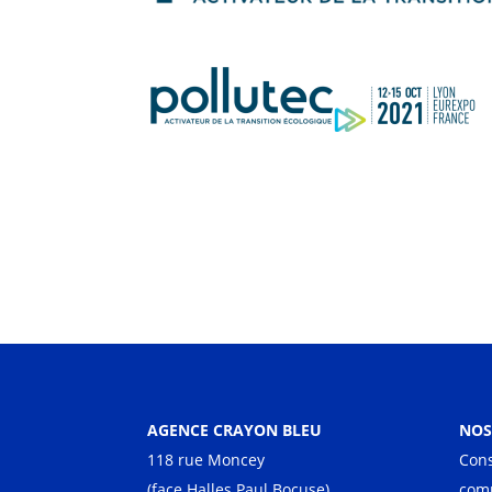
AGENCE CRAYON BLEU
NOS
118 rue Moncey
Cons
(face Halles Paul Bocuse)
com