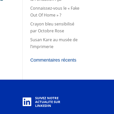
Connaissez-vous le « Fake
Out Of Home » ?
Crayon bleu sensibilisé
par Octobre Rose
Susan Kare au musée de
l’imprimerie
Commentaires récents
SUIVEZ NOTRE
ACTUALITE SUR
LINKEDIN