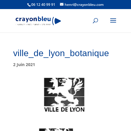
06 12 40 99 91
henri@crayonbleu.com
ville_de_lyon_botanique
2 Juin 2021